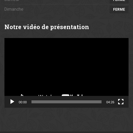
Dimanche
FERME
Notre
vidéo de présentation
Lecteur
vidéo
00:00
04:26