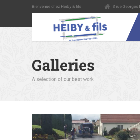
Bienvenue chez Heiby & fils
3 rue George
Galleries
A selection of our best work