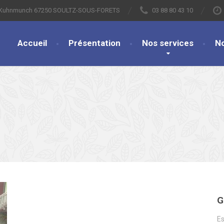
s Kuhnmunch 67250 SOULTZ-SOUS-FORETS
03 88 80 43 10
Accueil
Présentation
Nos services
N
G
Es