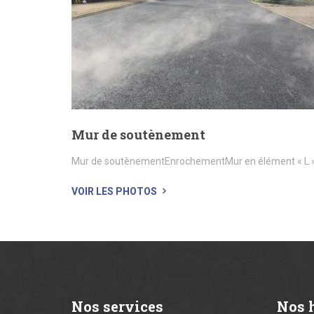
Mur de soutènement
Mur de soutènementEnrochementMur en élément « L 
VOIR LES PHOTOS
Nos
services
Nos
h