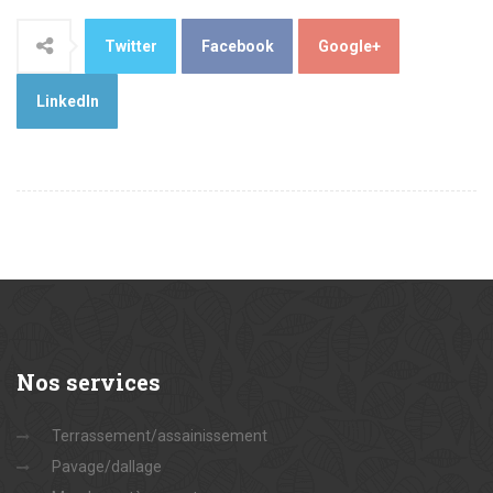
Twitter
Facebook
Google+
LinkedIn
Nos
services
Terrassement/assainissement
Pavage/dallage