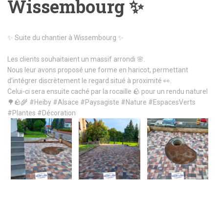
Wissembourg ✨
✨ Suite du chantier à Wissembourg ✨
Les clients souhaitaient un massif arrondi 🌸.
Nous leur avons proposé une forme en haricot, permettant
d’intégrer discrètement le regard situé à proximité 👀.
Celui-ci sera ensuite caché par la rocaille 🪨 pour un rendu naturel
🌳🪨🌾
#Heiby
#Alsace
#Paysagiste
#Nature
#EspacesVerts
#Plantes
#Décoration