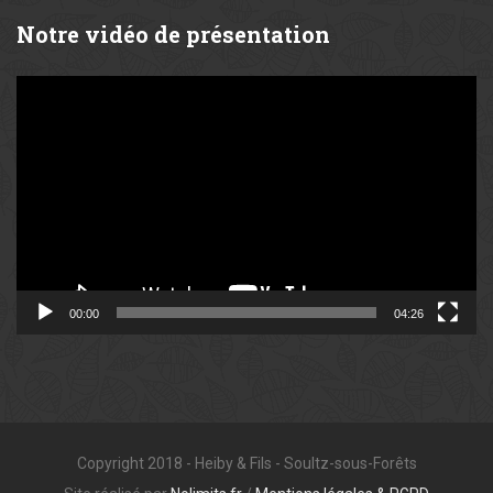
Notre
vidéo de présentation
Lecteur
vidéo
00:00
04:26
Copyright 2018 - Heiby & Fils - Soultz-sous-Forêts