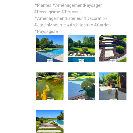
#Plantes
#AménagementPaysager
#Paysagisme
#Terrasse
#AménagementExtérieur
#Décoration
#JardinModerne
#Architecture
#Garden
#Paysagiste