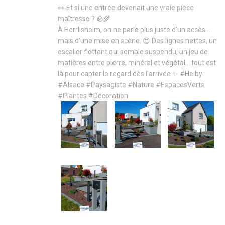
👀 Et si une entrée devenait une vraie pièce
maîtresse ? 🪨🌾
À Herrlisheim, on ne parle plus juste d’un accès…
mais d’une mise en scène. 😍 Des lignes nettes, un
escalier flottant qui semble suspendu, un jeu de
matières entre pierre, minéral et végétal… tout est
là pour capter le regard dès l’arrivée ✨
#Heiby
#Alsace
#Paysagiste
#Nature
#EspacesVerts
#Plantes
#Décoration