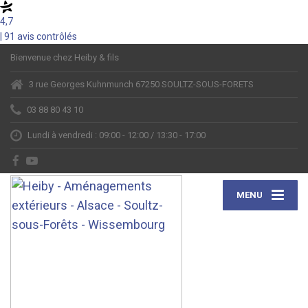
4,7
| 91 avis contrôlés
Bienvenue chez Heiby & fils
3 rue Georges Kuhnmunch 67250 SOULTZ-SOUS-FORETS
03 88 80 43 10
Lundi à vendredi : 09:00 - 12:00 / 13:30 - 17:00
MENU