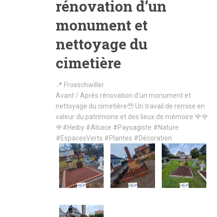
rénovation d’un
monument et
nettoyage du
cimetière
📍 Froeschwiller
Avant / Après rénovation d’un monument et
nettoyage du cimetière🥹 Un travail de remise en
valeur du patrimoine et des lieux de mémoire 🌹🌹
🌹
#Heiby
#Alsace
#Paysagiste
#Nature
#EspacesVerts
#Plantes
#Décoration