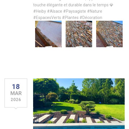
touche élégante et durable dans le temps 💎
#Heiby
#Alsace
#Paysagiste
#Nature
#EspacesVerts
#Plantes
#Décoration
18
MAR
2026