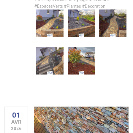
#EspacesVerts
#Plantes
#Décoration
01
AVR
2026