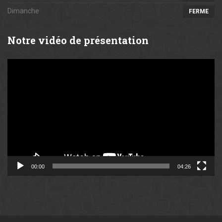
Dimanche
FERME
Notre
vidéo de présentation
Lecteur
vidéo
00:00
04:26