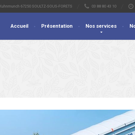
s Kuhnmunch 67250 SOULTZ-SOUS-FORETS
03 88 80 43 10
Accueil
Présentation
Nos services
N