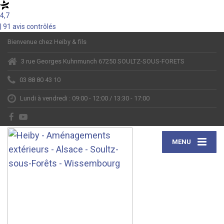
4,7
| 91 avis contrôlés
Bienvenue chez Heiby & fils
3 rue Georges Kuhnmunch 67250 SOULTZ-SOUS-FORETS
03 88 80 43 10
Lundi à vendredi : 09:00 - 12:00 / 13:30 - 17:00
MENU