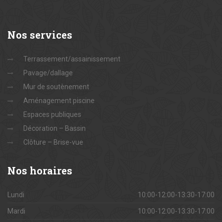
Nos
services
Terrassement/assainissement
Pavage/dallage
Mur de soutènement
Aménagement piscine
Espaces publiques
Décoration – Bassin
Clôture – Brise-vue
Nos
horaires
Lundi
10:00-12:00-13:30-17:00
Mardi
10:00-12:00-13:30-17:00