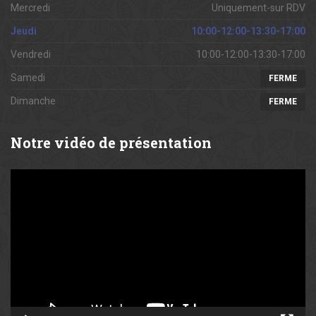
Mercredi
Uniquement-sur RDV
Jeudi
10:00-12:00-13:30-17:00
Vendredi
10:00-12:00-13:30-17:00
Samedi
FERME
Dimanche
FERME
Notre
vidéo de présentation
Lecteur
vidéo