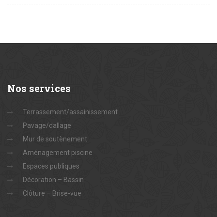
Nos
services
Terrassement/assainissement
Pavage/dallage
Mur de soutènement
Aménagement piscine
Espaces publiques
Décoration – Bassin
Clôture – Brise-vue