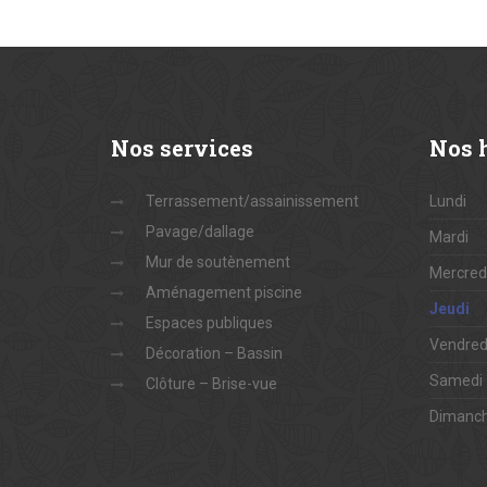
Nos
services
Nos
h
Terrassement/assainissement
Lundi
Pavage/dallage
Mardi
Mur de soutènement
Mercred
Aménagement piscine
Jeudi
Espaces publiques
Vendred
Décoration – Bassin
Samedi
Clôture – Brise-vue
Dimanc