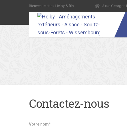
Bienvenue chez Heiby & fils
3 rue George
Contactez-nous
Votre nom*