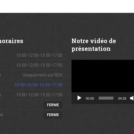
oraires
Notre
vidéo de
présentation
10:00-12:00-13:30-17:00
Lecteur
10:00-12:00-13:30-17:00
vidéo
i
Uniquement-sur RDV
10:00-12:00-13:30-17:00
i
10:00-12:00-13:30-17:00
00:00
04:26
FERME
he
FERME