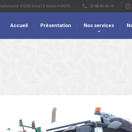
s Kuhnmunch 67250 SOULTZ-SOUS-FORETS
03 88 80 43 10
Accueil
Présentation
Nos services
N