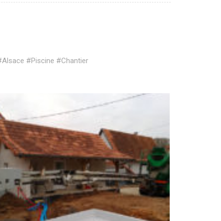
#Alsace
#Piscine
#Chantier