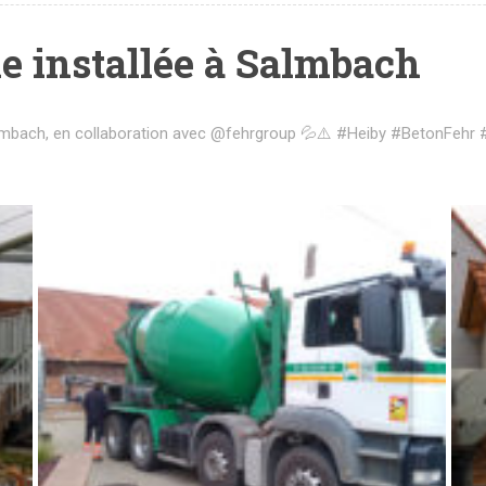
ne installée à Salmbach
almbach, en collaboration avec
@fehrgroup
💦⚠️
#Heiby
#BetonFehr