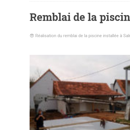
Remblai de la pisci
😎 Réalisation du remblai de la piscine installée à S