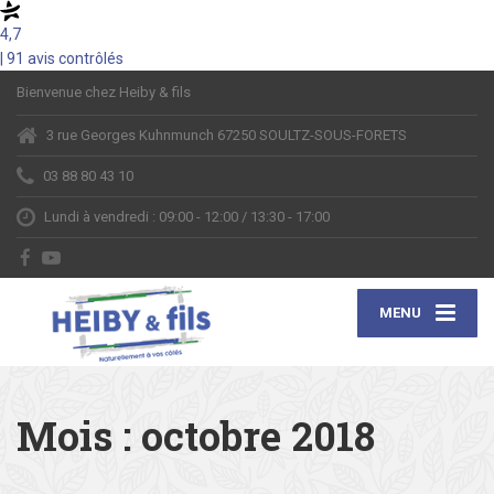
4,7
| 91 avis contrôlés
Bienvenue chez Heiby & fils
3 rue Georges Kuhnmunch 67250 SOULTZ-SOUS-FORETS
03 88 80 43 10
Lundi à vendredi : 09:00 - 12:00 / 13:30 - 17:00
MENU
Mois :
octobre 2018