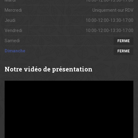
Mercredi
Uniquement-sur RDV
Jeudi
10:00-12:00-13:30-17:00
Vendredi
10:00-12:00-13:30-17:00
Samedi
FERME
Dimanche
FERME
Notre
vidéo de présentation
Lecteur
vidéo