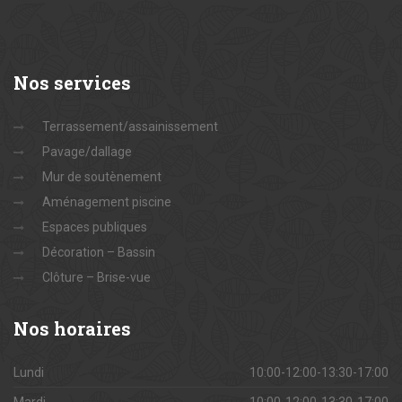
Nos
services
Terrassement/assainissement
Pavage/dallage
Mur de soutènement
Aménagement piscine
Espaces publiques
Décoration – Bassin
Clôture – Brise-vue
Nos
horaires
Lundi
10:00-12:00-13:30-17:00
Mardi
10:00-12:00-13:30-17:00