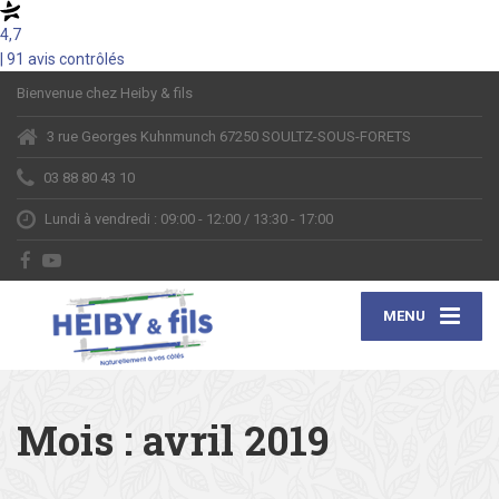
4,7
| 91 avis contrôlés
Bienvenue chez Heiby & fils
3 rue Georges Kuhnmunch 67250 SOULTZ-SOUS-FORETS
03 88 80 43 10
Lundi à vendredi : 09:00 - 12:00 / 13:30 - 17:00
MENU
Mois :
avril 2019