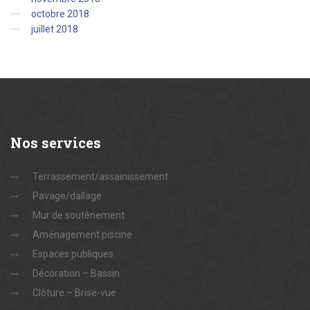
octobre 2018
juillet 2018
Nos
services
Terrassement/assainissement
Pavage/dallage
Mur de soutènement
Aménagement piscine
Espaces publiques
Décoration – Bassin
Clôture – Brise-vue