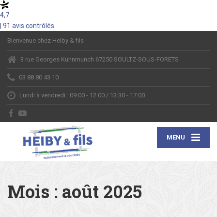
4,7
| 91 avis contrôlés
Bienvenue chez Heiby & fils
3 rue Georges Kuhnmunch 67250 SOULTZ-SOUS-FORETS
03 88 80 43 10
Lundi à vendredi : 09:00 - 12:00 / 13:30 - 17:00
MENU
Mois :
août 2025