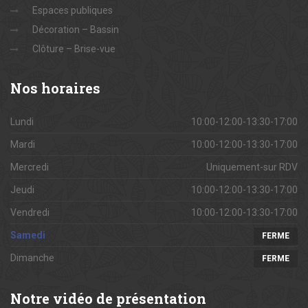
Espaces publiques
Décoration – Bassin
Clôture – Brise-vue
Nos
horaires
Lundi
10:00-12:00-13:30-17:00
Mardi
10:00-12:00-13:30-17:00
Mercredi
Uniquement-sur RDV
Jeudi
10:00-12:00-13:30-17:00
Vendredi
10:00-12:00-13:30-17:00
Samedi
FERME
Dimanche
FERME
Notre
vidéo de présentation