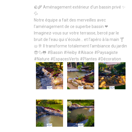
🪨🌾 Aménagement extérieur d’un bassin privé ✨
💦
Notre équipe a fait des merveilles avec
l’aménagement de ce superbe bassin ❤
Imaginez-vous sur votre terrasse, bercé par le
bruit de l’eau qui s’écoule… et l’apéro à la main 🍸
🥨🥂 Il transforme totalement l’ambiance du jardin
😎🦆🐸
#Bassin
#Heiby
#Alsace
#Paysagiste
#Nature
#EspacesVerts
#Plantes
#Décoration