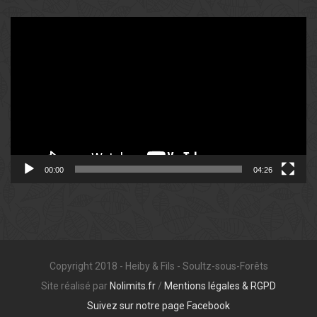
Lecteur
vidéo
00:00
04:26
Copyright 2018 - Heiby & Fils - Soultz-sous-Forêts
Site réalisé par
Nolimits.fr
/
Mentions légales & RGPD
Suivez sur notre page Facebook